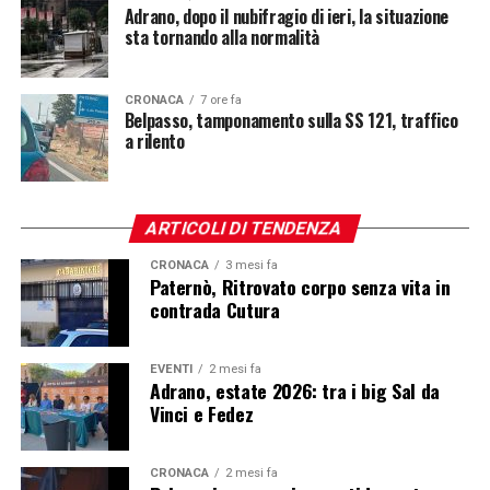
Adrano, dopo il nubifragio di ieri, la situazione
sta tornando alla normalità
CRONACA
7 ore fa
Belpasso, tamponamento sulla SS 121, traffico
a rilento
ARTICOLI DI TENDENZA
CRONACA
3 mesi fa
Paternò, Ritrovato corpo senza vita in
contrada Cutura
EVENTI
2 mesi fa
Adrano, estate 2026: tra i big Sal da
Vinci e Fedez
CRONACA
2 mesi fa