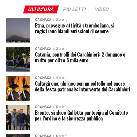
ULTIM'ORA
PIÙ LETTI
VIDEO
CRONACA
2 ore fa
Etna, prosegue attività stromboliana, si
registrano blandi emissioni di cenere
CRONACA
3 ore fa
Catania, controlli dei Carabinieri: 2 denunce e
multe per oltre 5 mila euro
CRONACA
4 ore fa
Caltagirone, ubriaco con un coltello nel cuore
della festa patronale: intervento dei Carabinieri
CRONACA
5 ore fa
Bronte, sindaco Gullotta partecipa al Comitato
per l’ordine e la sicurezza pubblica
CRONACA
6 ore fa