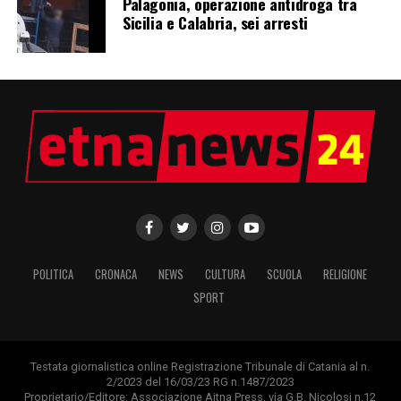
Palagonia, operazione antidroga tra
Sicilia e Calabria, sei arresti
POLITICA
CRONACA
NEWS
CULTURA
SCUOLA
RELIGIONE
SPORT
Testata giornalistica online Registrazione Tribunale di Catania al n.
2/2023 del 16/03/23 RG n.1487/2023
Proprietario/Editore: Associazione Aitna Press, via G.B. Nicolosi n.12