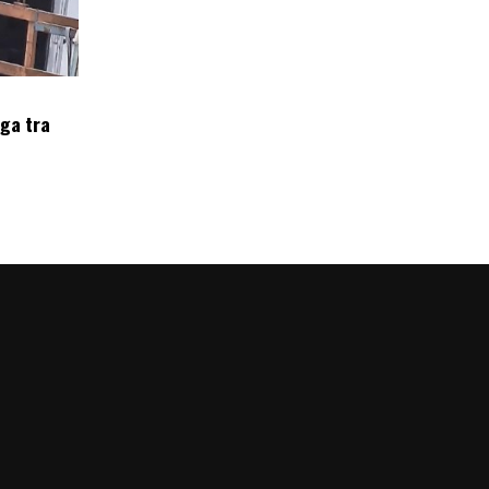
oga tra