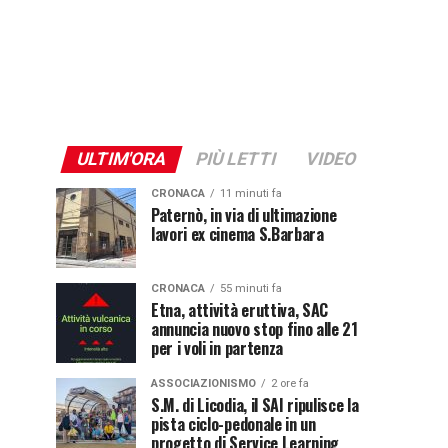
ULTIM'ORA
PIÙ LETTI
VIDEO
CRONACA
11 minuti fa
Paternò, in via di ultimazione
lavori ex cinema S.Barbara
CRONACA
55 minuti fa
Etna, attività eruttiva, SAC
annuncia nuovo stop fino alle 21
per i voli in partenza
ASSOCIAZIONISMO
2 ore fa
S.M. di Licodia, il SAI ripulisce la
pista ciclo-pedonale in un
progetto di Service Learning