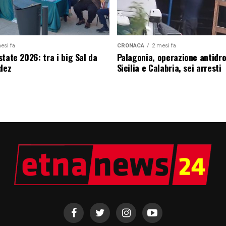
esi fa
CRONACA
2 mesi fa
tate 2026: tra i big Sal da
Palagonia, operazione antidr
edez
Sicilia e Calabria, sei arresti