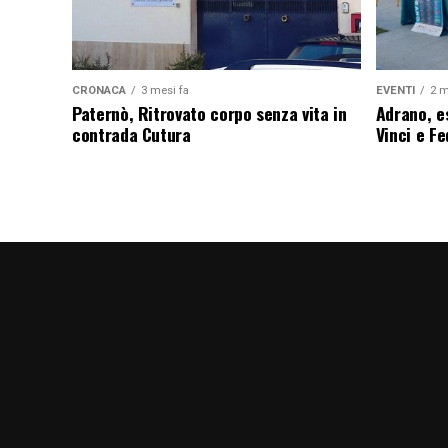
CRONACA
3 mesi fa
EVENTI
2 m
Paternò, Ritrovato corpo senza vita in
Adrano, es
contrada Cutura
Vinci e F