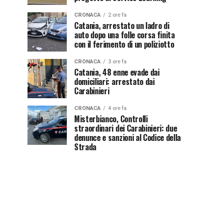
CRONACA
2 ore fa
Catania, arrestato un ladro di
auto dopo una folle corsa finita
con il ferimento di un poliziotto
CRONACA
3 ore fa
Catania, 48 enne evade dai
domiciliari: arrestato dai
Carabinieri
CRONACA
4 ore fa
Misterbianco, Controlli
straordinari dei Carabinieri: due
denunce e sanzioni al Codice della
Strada