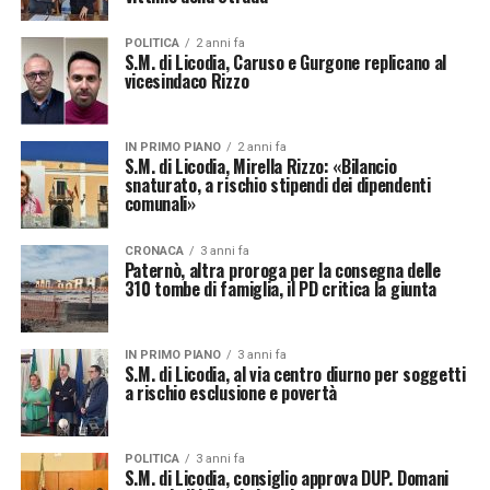
POLITICA
2 anni fa
S.M. di Licodia, Caruso e Gurgone replicano al
vicesindaco Rizzo
IN PRIMO PIANO
2 anni fa
S.M. di Licodia, Mirella Rizzo: «Bilancio
snaturato, a rischio stipendi dei dipendenti
comunali»
CRONACA
3 anni fa
Paternò, altra proroga per la consegna delle
310 tombe di famiglia, il PD critica la giunta
IN PRIMO PIANO
3 anni fa
S.M. di Licodia, al via centro diurno per soggetti
a rischio esclusione e povertà
POLITICA
3 anni fa
S.M. di Licodia, consiglio approva DUP. Domani