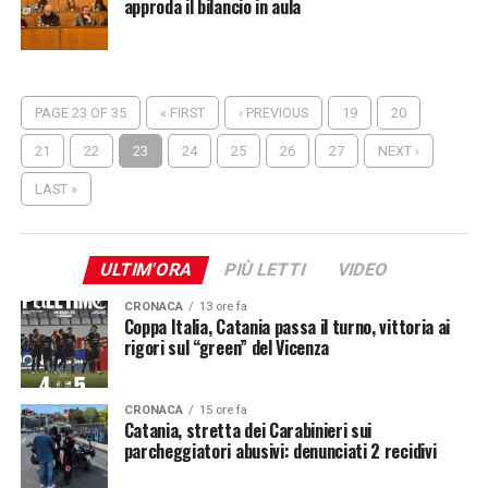
approda il bilancio in aula
PAGE 23 OF 35
« FIRST
‹ PREVIOUS
19
20
21
22
23
24
25
26
27
NEXT ›
LAST »
ULTIM'ORA
PIÙ LETTI
VIDEO
CRONACA
13 ore fa
Coppa Italia, Catania passa il turno, vittoria ai
rigori sul “green” del Vicenza
CRONACA
15 ore fa
Catania, stretta dei Carabinieri sui
parcheggiatori abusivi: denunciati 2 recidivi