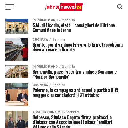
IN PRIMO PIANO
2 anni fa
S.M. di Licodia, eletti i consiglieri dell’Unione
Comuni Aree Interne
CRONACA
2 anni fa
Bronte, per il sindaco Firrarello la metropolitana
deve arrivare a Bronte
IN PRIMO PIANO
2 anni fa
Biancavilla, pace fatta tra sindaco Bonanno e
“Noi per Biancavilla”
CRONACA
2 anni fa
Palermo, la campagna antincendio partirà il 15
maggio e si concluderà il 31 ottobre
ASSOCIAZIONISMO
2 anni fa
Belpasso, Sindaco Caputo firma protocollo
d’intesa con Associazione Italiana Familiari
Vittime della Strada