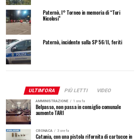
Paternò, I° Torneo in memoria di “Turi
Nicolosi”
Paternò, incidente sulla SP 56/II, feriti
ULTIM'ORA
PIÙ LETTI
VIDEO
AMMINISTRAZIONE
1 ora fa
Belpasso, non passa in consiglio comunale
aumento TARI
CRONACA
3 ore fa
Catania, con una pistola rifornita di cartucce in