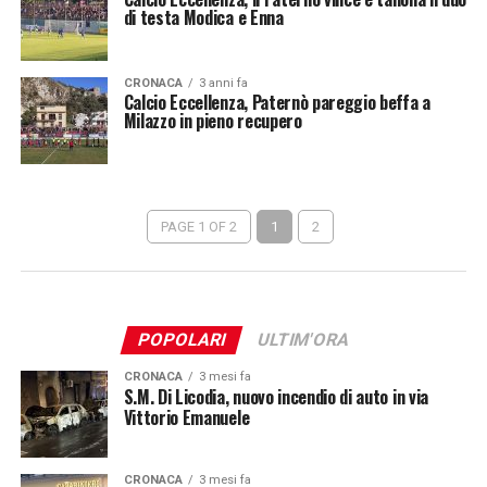
di testa Modica e Enna
CRONACA
3 anni fa
Calcio Eccellenza, Paternò pareggio beffa a
Milazzo in pieno recupero
PAGE 1 OF 2
1
2
POPOLARI
ULTIM'ORA
CRONACA
3 mesi fa
S.M. Di Licodia, nuovo incendio di auto in via
Vittorio Emanuele
CRONACA
3 mesi fa