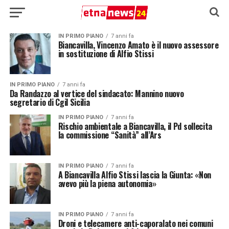
IN PRIMO PIANO
7 anni fa
Biancavilla, Vincenzo Amato è il nuovo assessore
in sostituzione di Alfio Stissi
IN PRIMO PIANO
7 anni fa
Da Randazzo al vertice del sindacato: Mannino nuovo
segretario di Cgil Sicilia
IN PRIMO PIANO
7 anni fa
Rischio ambientale a Biancavilla, il Pd sollecita
la commissione “Sanità” all’Ars
IN PRIMO PIANO
7 anni fa
A Biancavilla Alfio Stissi lascia la Giunta: «Non
avevo più la piena autonomia»
IN PRIMO PIANO
7 anni fa
Droni e telecamere anti-caporalato nei comuni