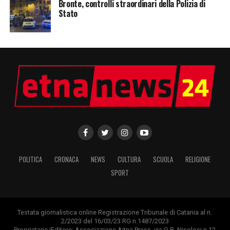
Bronte, controlli straordinari della Polizia di
Stato
POLITICA
CRONACA
NEWS
CULTURA
SCUOLA
RELIGIONE
SPORT
Testata giornalistica online Registrazione Tribunale di Catania al n.
2/2023 del 16/03/23 RG n.1487/2023
Proprietario/Editore: Associazione Aitna Press, via G.B. Nicolosi n.12