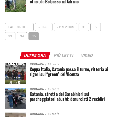
etnei, da Belpasso ad Adrano
PAGE 35 OF 35
« FIRST
‹ PREVIOUS
31
32
33
34
35
ULTIM'ORA
PIÙ LETTI
VIDEO
CRONACA
13 ore fa
Coppa Italia, Catania passa il turno, vittoria ai
rigori sul “green” del Vicenza
CRONACA
15 ore fa
Catania, stretta dei Carabinieri sui
parcheggiatori abusivi: denunciati 2 recidivi
CRONACA
16 ore fa