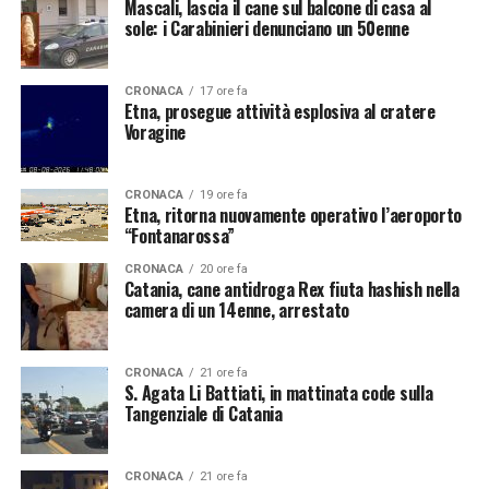
Mascali, lascia il cane sul balcone di casa al
sole: i Carabinieri denunciano un 50enne
CRONACA
17 ore fa
Etna, prosegue attività esplosiva al cratere
Voragine
CRONACA
19 ore fa
Etna, ritorna nuovamente operativo l’aeroporto
“Fontanarossa”
CRONACA
20 ore fa
Catania, cane antidroga Rex fiuta hashish nella
camera di un 14enne, arrestato
CRONACA
21 ore fa
S. Agata Li Battiati, in mattinata code sulla
Tangenziale di Catania
CRONACA
21 ore fa